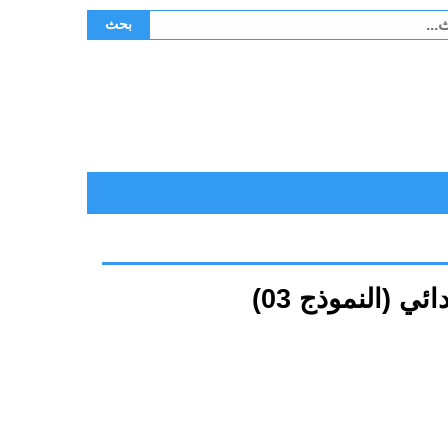
ث
بحث
 (النموذج 03)