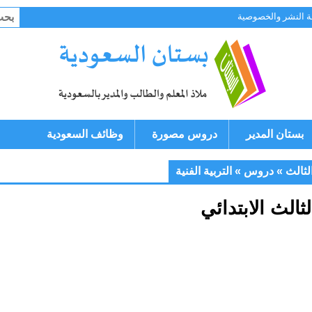
البح
 النشر والخصوصية
عن:
بستان المدير
دروس مصورة
وظائف السعودية
ثالث
»
دروس
»
التربية الفنية
لث الابتدائي