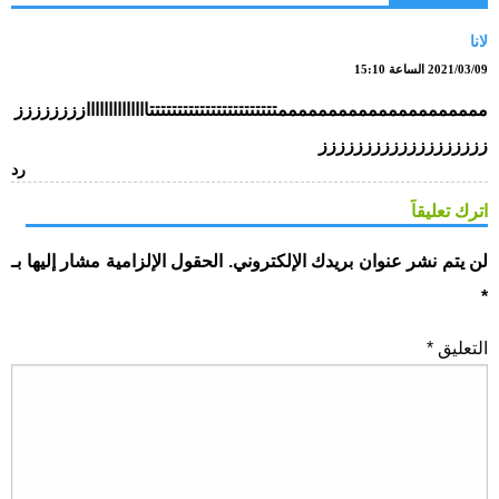
لانا
2021/03/09 الساعة 15:10
مممممممممممممممممممممتتتتتتتتتتتتتتتتتتتتتتتاااااااااااااازززززززز
ززززززززززززززززززز
رد
اترك تعليقاً
لن يتم نشر عنوان بريدك الإلكتروني.
الحقول الإلزامية مشار إليها بـ
*
التعليق
*